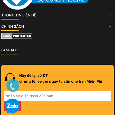
THÔNG TIN LIÊN HỆ
CHÍNH SÁCH
FANPAGE
Hãy để lại số ĐT
chúng tôi sẽ gọi ngay tư vấn cho bạn Miễn Phí
GỬI