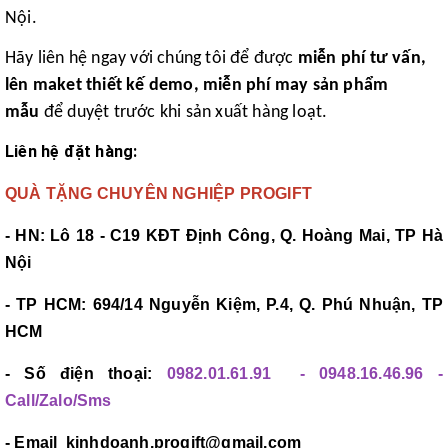
Nội.
Hãy liên hệ ngay với chúng tôi để được
miễn phí tư vấn,
lên maket thiết kế demo, miễn phí may sản phẩm
mẫu
để duyệt trước khi sản xuất hàng loạt.
Liên hệ đặt hàng:
QUÀ TẶNG CHUYÊN NGHIỆP PROGIFT
- HN: Lô 18 - C19 KĐT Định Công, Q. Hoàng Mai, TP Hà
Nội
- TP HCM: 694/14 Nguyễn Kiệm, P.4, Q. Phú Nhuận, TP
HCM
- Số điện thoại:
0982.01.61.91 - 0948.16.46.96 -
Call/Zalo/Sms
- Email kinhdoanh.progift@gmail.com