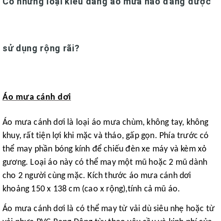
Có những loại kiểu dáng áo mưa nào đang được
sử dụng rộng rãi?
Áo mưa cánh dơi
Áo mưa cánh dơi là loại áo mưa chùm, không tay, không
khuy, rất tiện lợi khi mặc và tháo, gấp gọn. Phía trước có
thể may phần bóng kính để chiếu đèn xe máy và kèm xỏ
gương. Loại áo này có thể may một mũ hoặc 2 mũ dành
cho 2 người cùng mặc. Kích thước áo mưa cánh dơi
khoảng 150 x 138 cm (cao x rộng),tính cả mũ áo.
Áo mưa cánh dơi là có thể may từ vải dù siêu nhẹ hoặc từ