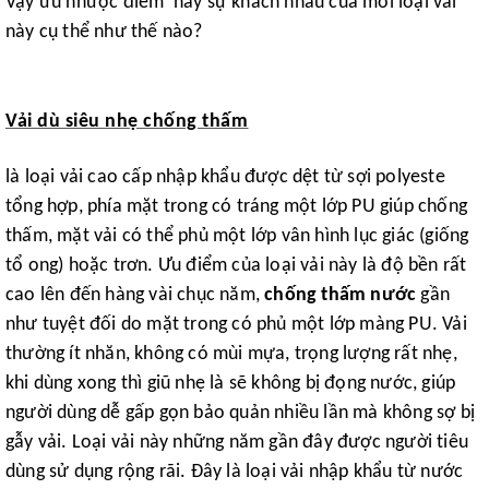
Vậy ưu nhược điểm hay sự khách nhau của mỗi loại vải
này cụ thể như thế nào?
Vải dù siêu nhẹ chống thấm
là loại vải cao cấp nhập khẩu được dệt từ sợi polyeste
tổng hợp, phía mặt trong có tráng một lớp PU giúp chống
thấm, mặt vải có thể phủ một lớp vân hình lục giác (giống
tổ ong) hoặc trơn. Ưu điểm của loại vải này là độ bền rất
cao lên đến hàng vài chục năm,
chống thấm nước
gần
như tuyệt đối do mặt trong có phủ một lớp màng PU. Vải
thường ít nhăn, không có mùi mựa, trọng lượng rất nhẹ,
khi dùng xong thì giũ nhẹ là sẽ không bị đọng nước, giúp
người dùng dễ gấp gọn bảo quản nhiều lần mà không sợ bị
gẫy vải. Loại vải này những năm gần đây được người tiêu
dùng sử dụng rộng rãi. Đây là loại vải nhập khẩu từ nước