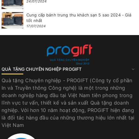
24/07/2024
Cung cấp bánh trung thu khách sạn 5 sao 2024 - Giá
tốt nhất
17/07/2024
QUÀ TẶNG CHUYÊN NGHIỆP PROGIFT
Quà tặng Chuyên nghiệp - PROGIFT (Công ty cổ phần
In và Truyền thông Công nghệ) là một trong những
doanh nghiệp hàng đầu tại Việt Nam tiên phong trong
lĩnh vực tư vấn, thiết kế và sản xuất Quà tặng doanh
nghiệp. Với hơn 10 năm hoạt động, PROGIFT hiện đang
là đối tác hàng đầu của những thương hiệu lớn nhất tại
Việt Nam