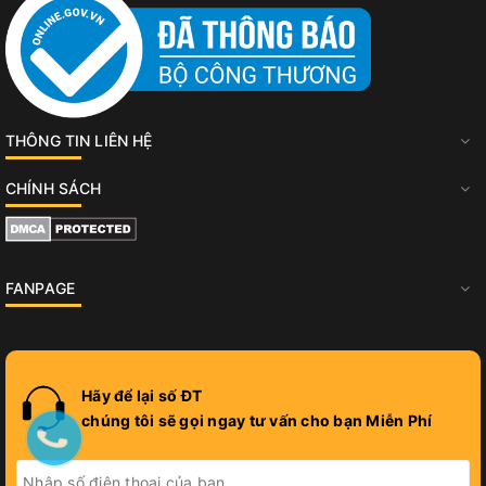
THÔNG TIN LIÊN HỆ
CHÍNH SÁCH
FANPAGE
Hãy để lại số ĐT
chúng tôi sẽ gọi ngay tư vấn cho bạn Miễn Phí