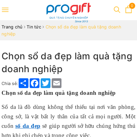
0
Toggle
navigation
Trang chủ
Tin tức
Chọn sổ da đẹp làm quà tặng doanh
nghiệp
Chọn sổ da đẹp làm quà tặng
doanh nghiệp
Share
Facebook
Twitter
Email
Chia sẻ:
Chọn sổ da đẹp làm quà tặng doanh nghiệp
Sổ da là đồ dùng không thể thiếu tại nơi văn phòng,
công sở, là vật bất ly thân của tất cả mọi người. Một
cuốn
sổ da đẹp
sẽ giúp người sở hữu chúng hứng thú
hơn khi ghi chép và trong công việc.