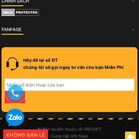
CHÍNH SÁCH
FANPAGE
Hãy để lại số ĐT
chúng tôi sẽ gọi ngay tư vấn cho bạn Miễn Phí
GỬI
© Bản quyền thuộc về
PROGIFT
KHÔNG BÁN LẺ
Cung cấp bởi
Sapo