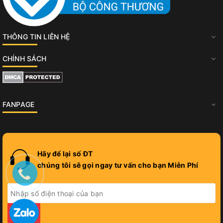
THÔNG TIN LIÊN HỆ
CHÍNH SÁCH
FANPAGE
Hãy để lại số ĐT
chúng tôi sẽ gọi ngay tư vấn cho bạn Miễn Phí
GỬI