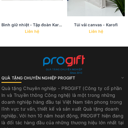
Bình giữ nhiệt - Tập đoàn Karofi
Túi vải canvas - Karofi
Liên hệ
Liên hệ
QUÀ TẶNG CHUYÊN NGHIỆP PROGIFT
Quà tặng Chuyên nghiệp - PROGIFT (Công ty cổ phần
In và Truyền thông Công nghệ) là một trong những
doanh nghiệp hàng đầu tại Việt Nam tiên phong trong
lĩnh vực tư vấn, thiết kế và sản xuất Quà tặng doanh
nghiệp. Với hơn 10 năm hoạt động, PROGIFT hiện đang
là đối tác hàng đầu của những thương hiệu lớn nhất tại