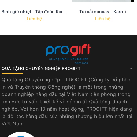
Bình giữ nhiệt - Tập đoàn Karofi
Túi vải canvas - Karofi
Liên hệ
Liên hệ
QUÀ TẶNG CHUYÊN NGHIỆP PROGIFT
Quà tặng Chuyên nghiệp - PROGIFT (Công ty cổ phần
In và Truyền thông Công nghệ) là một trong những
doanh nghiệp hàng đầu tại Việt Nam tiên phong trong
lĩnh vực tư vấn, thiết kế và sản xuất Quà tặng doanh
nghiệp. Với hơn 10 năm hoạt động, PROGIFT hiện đang
là đối tác hàng đầu của những thương hiệu lớn nhất tại
Việt Nam