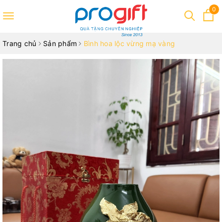
0
Toggle
navigation
Trang chủ
Sản phẩm
Bình hoa lộc vừng mạ vàng