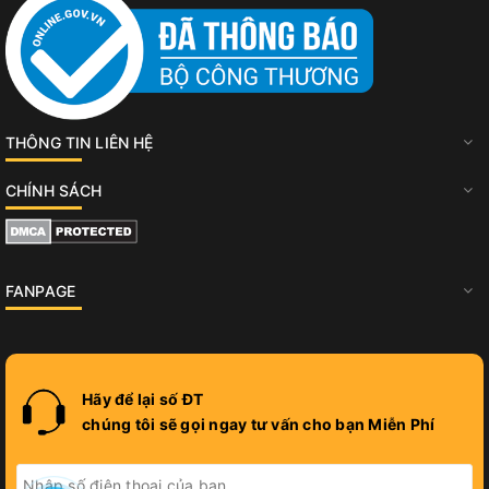
THÔNG TIN LIÊN HỆ
CHÍNH SÁCH
FANPAGE
Hãy để lại số ĐT
chúng tôi sẽ gọi ngay tư vấn cho bạn Miễn Phí