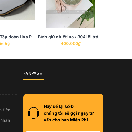
Mũ bảo hiểm - Tập đoàn Hòa Phát
Bình giữ nhiệt inox 304 lõi tráng men in khắc logo - BGN 21
ên hệ
400.000₫
2
FANPAGE
Hãy để lại số ĐT
n tiền
chúng tôi sẽ gọi ngay tư
vấn cho bạn Miễn Phí
 nhân