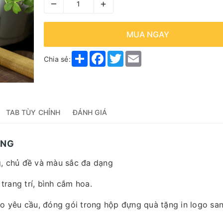
–
+
MUA NGAY
Share
Facebook
Twitter
Email
Chia sẻ:
TAB TÙY CHỈNH
ĐÁNH GIÁ
ÔNG
g, chủ đề và màu sắc đa dạng
trang trí, bình cắm hoa.
 yêu cầu, đóng gói trong hộp đựng quà tặng in logo sa