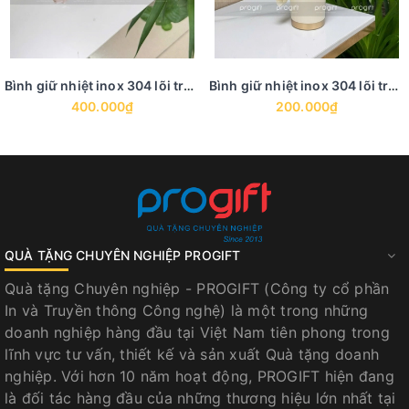
Bình giữ nhiệt inox 304 lõi tráng men in khắc logo - BGN 21
Bình giữ nhiệt inox 304 lõi tráng men in khắc logo - BGN 20
400.000₫
200.000₫
QUÀ TẶNG CHUYÊN NGHIỆP PROGIFT
Quà tặng Chuyên nghiệp - PROGIFT (Công ty cổ phần
In và Truyền thông Công nghệ) là một trong những
doanh nghiệp hàng đầu tại Việt Nam tiên phong trong
lĩnh vực tư vấn, thiết kế và sản xuất Quà tặng doanh
nghiệp. Với hơn 10 năm hoạt động, PROGIFT hiện đang
là đối tác hàng đầu của những thương hiệu lớn nhất tại