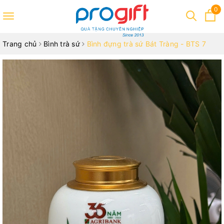
0
Toggle
navigation
Trang chủ
Bình trà sứ
Bình đựng trà sứ Bát Tràng - BTS 7