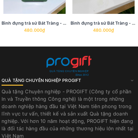
Bình đựng trà sứ Bát Tràng - BTS 20
Bình đựng trà sứ Bát Tràng - BTS 19
480.000₫
480.000₫
QUÀ TẶNG CHUYÊN NGHIỆP PROGIFT
Quà tặng Chuyên nghiệp - PROGIFT (Công ty cổ phần
In và Truyền thông Công nghệ) là một trong những
doanh nghiệp hàng đầu tại Việt Nam tiên phong trong
lĩnh vực tư vấn, thiết kế và sản xuất Quà tặng doanh
nghiệp. Với hơn 10 năm hoạt động, PROGIFT hiện đang
là đối tác hàng đầu của những thương hiệu lớn nhất tại
Việt Nam