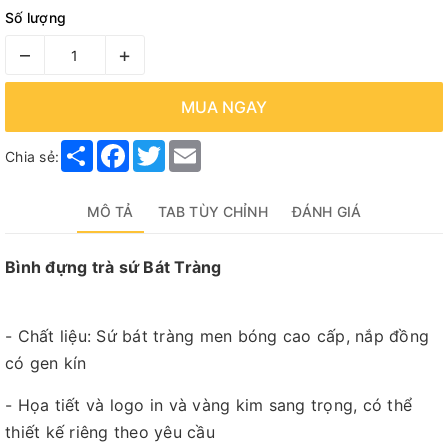
Số lượng
–
+
MUA NGAY
Share
Facebook
Twitter
Email
Chia sẻ:
MÔ TẢ
TAB TÙY CHỈNH
ĐÁNH GIÁ
Bình đựng trà sứ Bát Tràng
- Chất liệu: Sứ bát tràng men bóng cao cấp, nắp đồng
có gen kín
- Họa tiết và logo in và vàng kim sang trọng, có thể
thiết kế riêng theo yêu cầu