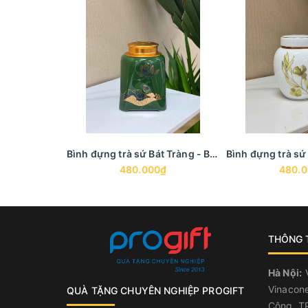
Bình đựng trà sứ Bát Tràng - BTS 20
480.000₫
480.
THÔNG T
Hà Nội:
V
Vinacone
QUÀ TẶNG CHUYÊN NGHIỆP PROGIFT
Công, TP