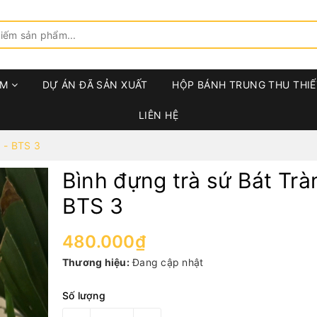
ẨM
DỰ ÁN ĐÃ SẢN XUẤT
HỘP BÁNH TRUNG THU THIẾ
LIÊN HỆ
g - BTS 3
Bình đựng trà sứ Bát Trà
BTS 3
480.000₫
Thương hiệu:
Đang cập nhật
Số lượng