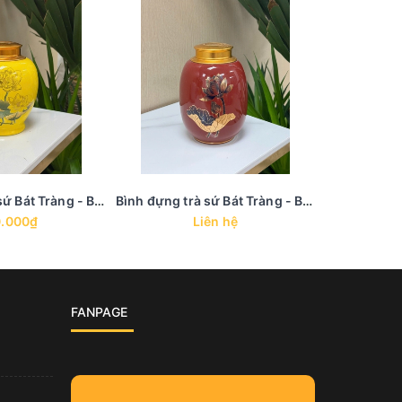
Bình đựng trà sứ Bát Tràng - BTS 17
Bình đựng trà sứ Bát Tràng - BTS 16
.000₫
Liên hệ
4
FANPAGE