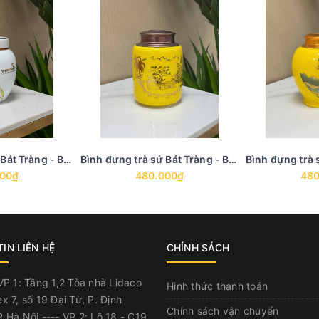
Bình đựng trà sứ Bát Tràng - BTS 19
Bình đựng trà sứ Bát Tràng - BTS 18
000₫
480.000₫
480
IN LIÊN HỆ
CHÍNH SÁCH
P 1: Tầng 1,2 Tòa nhà Lidaco
Hình thức thanh toán
x 7, số 19 Đại Từ, P. Định
Chính sách vận chuyển
 Hà Nội ---- VP 2: Lô 18 - C19