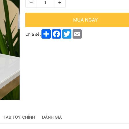
–
+
MUA NGAY
Share
Facebook
Twitter
Email
Chia sẻ:
TAB TÙY CHỈNH
ĐÁNH GIÁ