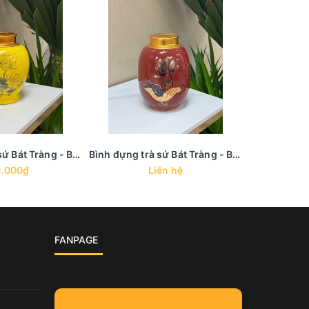
Bình đựng trà sứ Bát Tràng - BTS 17
Bình đựng trà sứ Bát Tràng - BTS 16
.000₫
Liên hệ
4
FANPAGE