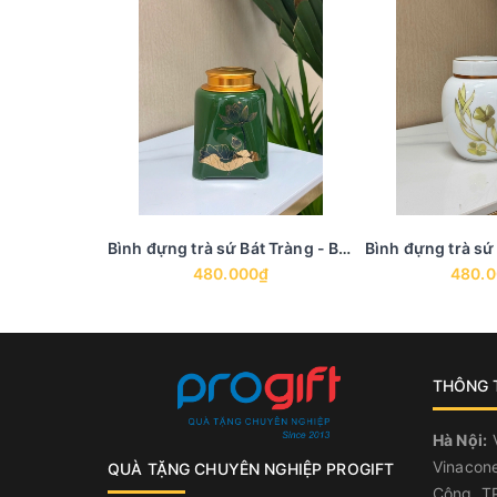
Bình đựng trà sứ Bát Tràng - BTS 20
480.000₫
480.
THÔNG T
Hà Nội:
V
Vinacone
QUÀ TẶNG CHUYÊN NGHIỆP PROGIFT
Công, TP