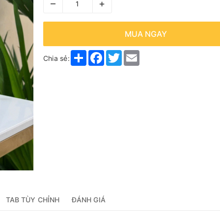
–
+
MUA NGAY
Share
Facebook
Twitter
Email
Chia sẻ:
TAB TÙY CHỈNH
ĐÁNH GIÁ