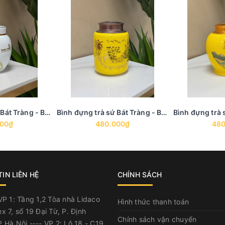
Bình đựng trà sứ Bát Tràng - BTS 19
Bình đựng trà sứ Bát Tràng - BTS 18
000₫
480.000₫
480
IN LIÊN HỆ
CHÍNH SÁCH
P 1: Tầng 1,2 Tòa nhà Lidaco
Hình thức thanh toán
x 7, số 19 Đại Từ, P. Định
Chính sách vận chuyển
 Hà Nội ---- VP 2: Lô 18 - C19