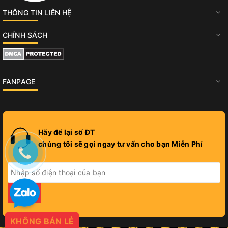
THÔNG TIN LIÊN HỆ
CHÍNH SÁCH
FANPAGE
Hãy để lại số ĐT
chúng tôi sẽ gọi ngay tư vấn cho bạn Miễn Phí
GỬI
KHÔNG BÁN LẺ