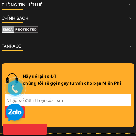
THÔNG TIN LIÊN HỆ
CHÍNH SÁCH
FANPAGE
Hãy để lại số ĐT
chúng tôi sẽ gọi ngay tư vấn cho bạn Miễn Phí
GỬI
KHÔNG BÁN LẺ