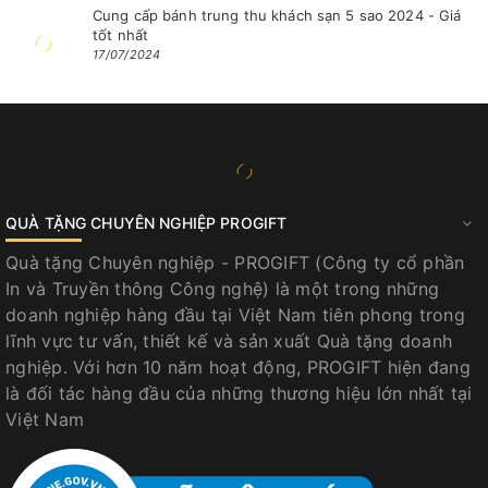
Cung cấp bánh trung thu khách sạn 5 sao 2024 - Giá
tốt nhất
17/07/2024
QUÀ TẶNG CHUYÊN NGHIỆP PROGIFT
Quà tặng Chuyên nghiệp - PROGIFT (Công ty cổ phần
In và Truyền thông Công nghệ) là một trong những
doanh nghiệp hàng đầu tại Việt Nam tiên phong trong
lĩnh vực tư vấn, thiết kế và sản xuất Quà tặng doanh
nghiệp. Với hơn 10 năm hoạt động, PROGIFT hiện đang
là đối tác hàng đầu của những thương hiệu lớn nhất tại
Việt Nam