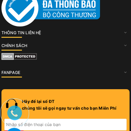
THÔNG TIN LIÊN HỆ
CHÍNH SÁCH
FANPAGE
Hãy để lại số ĐT
chúng tôi sẽ gọi ngay tư vấn cho bạn Miễn Phí